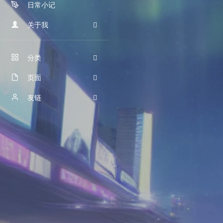
日常小记
朝花夕拾
摄影历程
关于我
我的故事
分类
时光机
页面
6
留言板
时光机
友链
2
关于本站
归档
Robin
5
友链
Kirkier
1
留言板
bddjr
1
摄影图册
紫云PE_CD
0
关于本站
bbb-lsy07
95