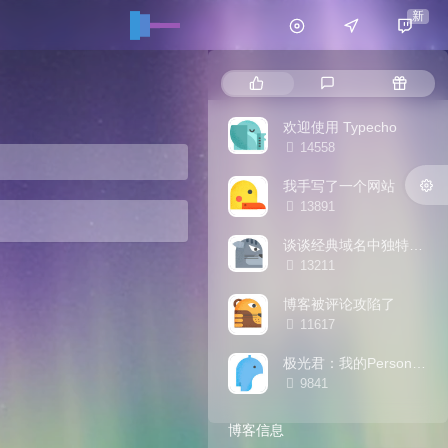
新
热门文章
最新评论
随机文
欢迎使用 Typecho
浏览次数:
14558
我手写了一个网站
浏览次数:
13891
谈谈经典域名中独特的“一抹红”——.org
浏览次数:
13211
博客被评论攻陷了
浏览次数:
11617
极光君：我的Persona AI形象
浏览次数:
9841
博客信息