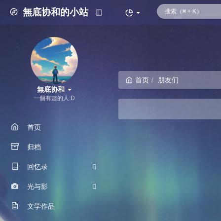
無底协和的小站
首页
朋友们
無底协和
一個有趣的人:D
首页
归档
回忆录
光与影
我的故事
文学作品
朋友们
摄影图册