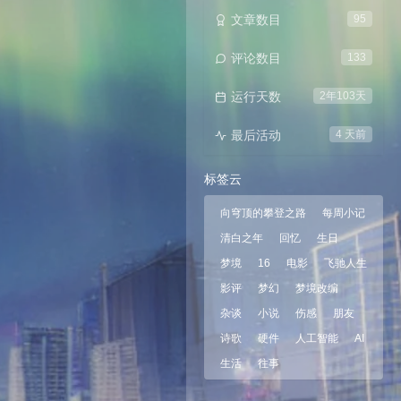
文章数目
95
评论数目
133
运行天数
2年103天
最后活动
4 天前
标签云
向穹顶的攀登之路
每周小记
清白之年
回忆
生日
梦境
16
电影
飞驰人生
影评
梦幻
梦境改编
杂谈
小说
伤感
朋友
诗歌
硬件
人工智能
AI
生活
往事