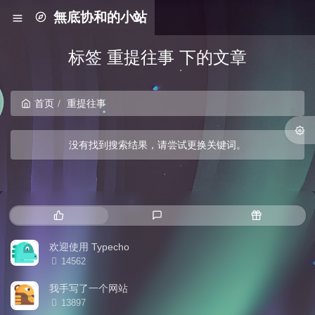
無底协和的小站
标签 重提往事 下的文章
首页
重提往事
没有找到搜索结果，请尝试更换关键词。
热门文章
最新评论
随机文章
欢迎使用 Typecho
浏览次数:
14562
我手写了一个网站
浏览次数:
13897