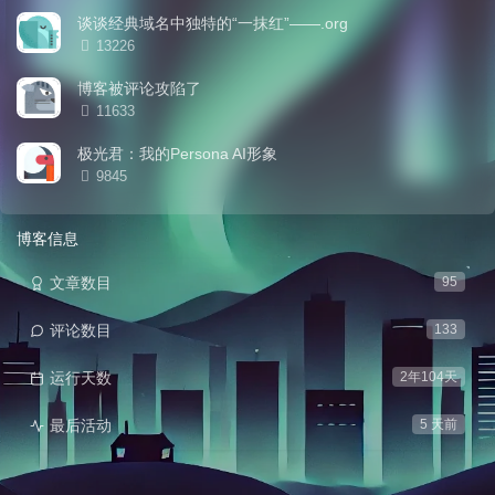
谈谈经典域名中独特的“一抹红”——.org
浏览次数:
13226
博客被评论攻陷了
浏览次数:
11633
极光君：我的Persona AI形象
浏览次数:
9845
博客信息
文章数目
95
评论数目
133
运行天数
2年104天
最后活动
5 天前