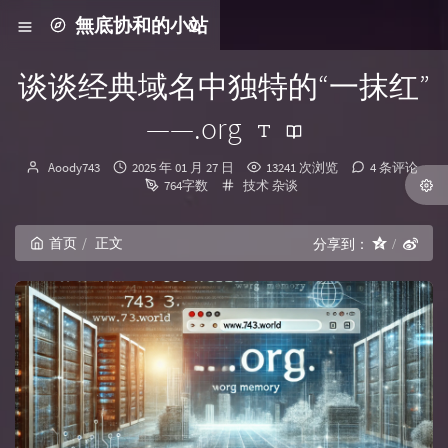
無底协和的小站
谈谈经典域名中独特的“一抹红”
——.org
博主：
发布时间：
Aoody743
2025 年 01 月 27 日
13241 次浏览
4 条评论
分类：
764字数
技术
杂谈
首页
正文
分享到：