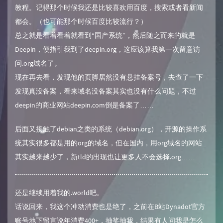
教程。记得那个时候我还是比较喜欢用百度，搜索或者看新闻
都会。（也可能那个时候百度比较流行？）
总之就是看着看着就看到“国产系统”，然后随之而来的就是
Deepin，便指引我到了deepin.org，这应该算我第一次留意访
问.org域名了。
现在再去看，发现他的页脚居然没有悬挂备案号，去查了一下
发现真没备案，看来域名没备案其实也没有什么问题，不过
deepin的商业网站deepin.com倒是备案了……
后面又接触了debian之类的系统（debian.org），开源的操作系
统其实很多都是用的org的域名，但在国内，用org域名的网站
其实越来越少了，新tld的出现也让更多人不会选择.org……
还是继续用着我的.world吧。
话说回来，我这个冲动消费也是绝了，之前在B站Dynadot官方
账号地下留言说年消费400+，抽奖抽我，结果有人问我是怎么