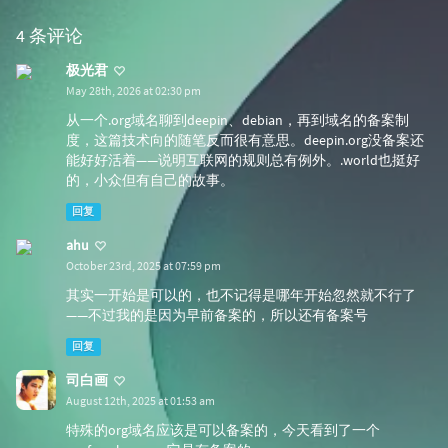
4 条评论
极光君
May 28th, 2026 at 02:30 pm
从一个.org域名聊到deepin、debian，再到域名的备案制
度，这篇技术向的随笔反而很有意思。deepin.org没备案还
能好好活着——说明互联网的规则总有例外。.world也挺好
的，小众但有自己的故事。
回复
ahu
October 23rd, 2025 at 07:59 pm
其实一开始是可以的，也不记得是哪年开始忽然就不行了
——不过我的是因为早前备案的，所以还有备案号
回复
司白画
August 12th, 2025 at 01:53 am
特殊的org域名应该是可以备案的，今天看到了一个