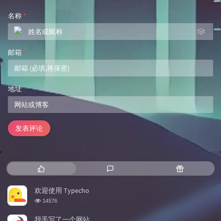
名称
*
🎲
邮箱
*
地址
发表评论
热门文章
最新评论
随机文章
欢迎使用 Typecho
浏览次数:
14576
我手写了一个网站