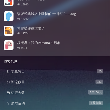
浏览次数:
13913
谈谈经典域名中独特的“一抹红”——.org
浏览次数:
13242
博客被评论攻陷了
浏览次数:
11704
极光君：我的Persona AI形象
浏览次数:
9871
博客信息
文章数目
95
评论数目
133
运行天数
2年106天
最后活动
1 星期前