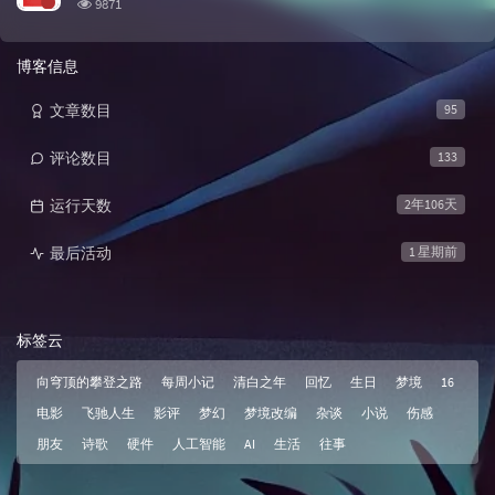
浏览次数:
9871
博客信息
文章数目
95
评论数目
133
运行天数
2年106天
最后活动
1 星期前
标签云
向穹顶的攀登之路
每周小记
清白之年
回忆
生日
梦境
16
电影
飞驰人生
影评
梦幻
梦境改编
杂谈
小说
伤感
朋友
诗歌
硬件
人工智能
AI
生活
往事