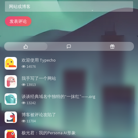
发表评论
热门文章
最新评论
随机文章
欢迎使用 Typecho
浏览次数:
14576
我手写了一个网站
浏览次数:
13913
谈谈经典域名中独特的“一抹红”——.org
浏览次数:
13242
博客被评论攻陷了
浏览次数:
11704
极光君：我的Persona AI形象