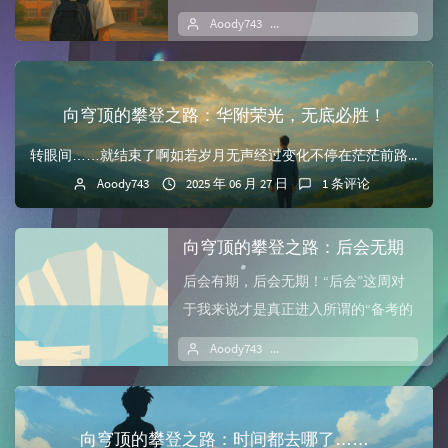
后，虽然知道还有很多事，却感觉到
Aoody743
2025 年 07 月 07 日
1
一天天的似...
向穹顶的攀登之路：华附荣光，无底必胜！
转眼间……就结束了啊如若岁月无声经过变化不停在茫茫前路力求探索究竟用信念来坚守我心中赤诚拒绝听天由命仍旧信任明天总会雨过天青如今的笑声 呼应天朗气清在世上...
Aoody743
2025 年 06 月 27 日
1 条评论
向穹顶的攀登之路：后会无期
后会有期，后会无期！“后会”这周对
于我来说才是真正进入所谓的“备考的
状态”每天写完作业就是做卷子，一直
Aoody743
2025 年 06 月 21 日
1
肝...
向穹顶的攀登之路：时间都去哪了……