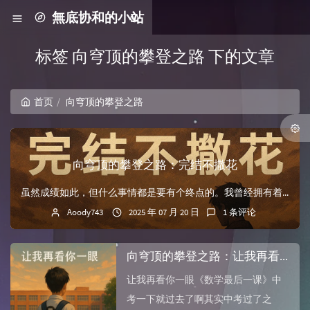
無底协和的小站
标签 向穹顶的攀登之路 下的文章
首页
向穹顶的攀登之路
向穹顶的攀登之路：完结不撒花
虽然成绩如此，但什么事情都是要有个终点的。我曾经拥有着的一切转眼间飘散如烟我曾经失落失望失掉所有方向…………平凡之路现在总结一下初三乃至初中三年的历程。其...
Aoody743
2025 年 07 月 20 日
1 条评论
向穹顶的攀登之路：让我再看你一眼
让我再看你一眼《数学最后一课》中
考一下就过去了啊其实中考过了之