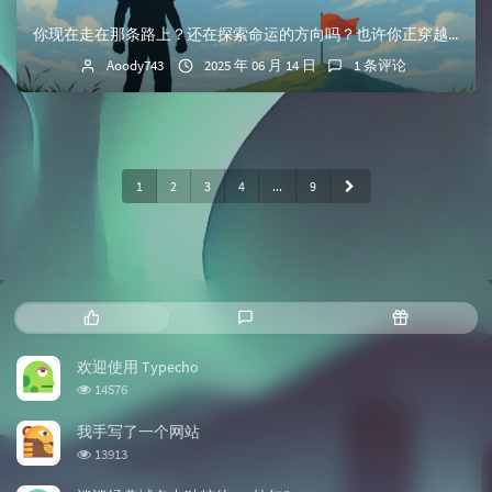
你现在走在那条路上？还在探索命运的方向吗？也许你正穿越森林， 或是走过深及膝盖的沼泽， 或是在炙热阳光下徘徊， 或是在哈萨克斯坦草原的某个地方。也许你在北...
Aoody743
2025 年 06 月 14 日
1 条评论
1
2
3
4
...
9
热门文章
最新评论
随机文章
欢迎使用 Typecho
浏览次数:
14576
我手写了一个网站
浏览次数:
13913