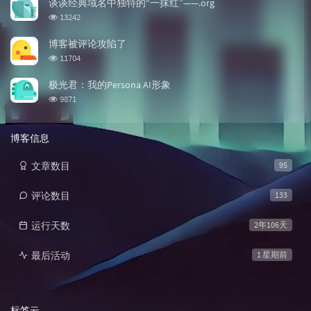
谈谈经典域名中独特的“一抹红”——.org
浏览次数:
13242
博客被评论攻陷了
浏览次数:
11704
极光君：我的Persona AI形象
浏览次数:
9871
博客信息
文章数目
95
评论数目
133
运行天数
2年106天
最后活动
1 星期前
标签云