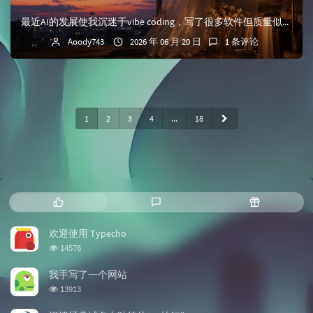
最近AI的发展使我沉迷于vibe coding，写了很多软件但质量似乎并不是很高，完事之后又陷入了虚无的状态回看了一些之前非常喜爱的博客，又看了一遍曾经那...
Aoody743
2026 年 06 月 20 日
1 条评论
1
2
3
4
...
18
热门文章
最新评论
随机文章
欢迎使用 Typecho
浏览次数:
14576
我手写了一个网站
浏览次数:
13913