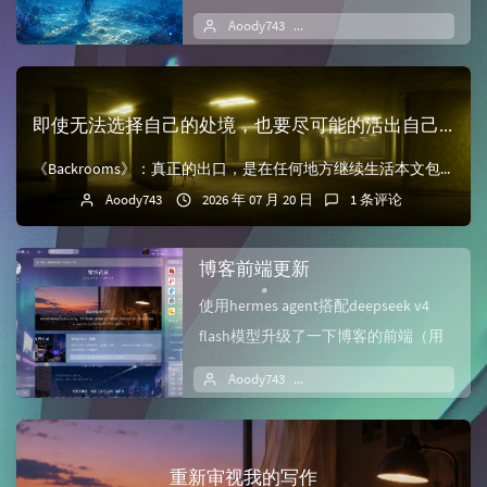
不出要写什么，但是我认为敲下第一
Aoody743
2026 年 08 月 01 日
1
个字总算...
即使无法选择自己的处境，也要尽可能的活出自己理想中的人生
《Backrooms》：真正的出口，是在任何地方继续生活本文包含严重剧透。本文使用了ChatGPT 5.6 Sol进行辅助编辑看完《Backrooms》之...
Aoody743
2026 年 07 月 20 日
1 条评论
博客前端更新
使用hermes agent搭配deepseek v4
flash模型升级了一下博客的前端（用
了10块钱...
Aoody743
2026 年 06 月 22 日
1
重新审视我的写作