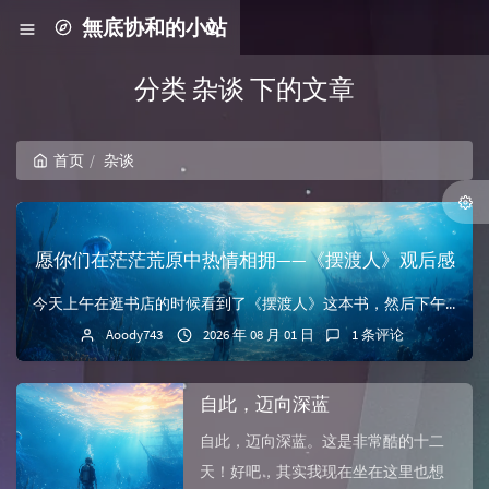
無底协和的小站
分类 杂谈 下的文章
首页
杂谈
愿你们在茫茫荒原中热情相拥——《摆渡人》观后感
今天上午在逛书店的时候看到了《摆渡人》这本书，然后下午在新华书店读了一半。现在在沙滩上又读了几个小时，刚好把这本书给读完。读这本书真的令我万分感动。真的有...
Aoody743
2026 年 08 月 01 日
1 条评论
自此，迈向深蓝
自此，迈向深蓝。这是非常酷的十二
天！好吧，其实我现在坐在这里也想