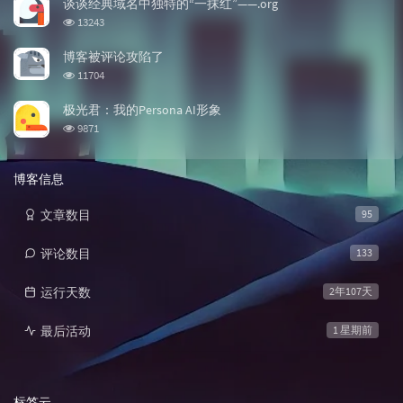
谈谈经典域名中独特的“一抹红”——.org
浏览次数:
13243
博客被评论攻陷了
浏览次数:
11704
极光君：我的Persona AI形象
浏览次数:
9871
博客信息
文章数目
95
评论数目
133
运行天数
2年107天
最后活动
1 星期前
标签云