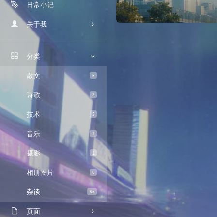
日常小记
朝花夕拾
摄影历程
关于我
我的故事
分类
时光机
散文
6
留言板
诗歌
2
关于本站
技术
5
音乐
1
摄影
1
相册图片
0
杂谈
95
页面