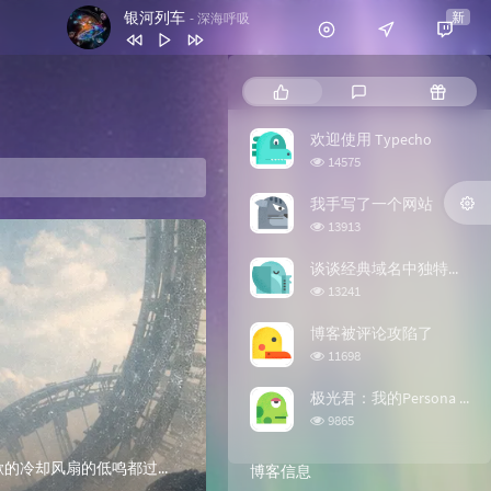
银河列车
新
- 深海呼吸
1
白马少年 (烟嗓版)
洪钰
热门文章
最新评论
随机文
2
We're On Our Way
Radical Face
3
平凡之路
欢迎使用 Typecho
韩寒 / 刘昊然 / 刘浩存 / 沈腾 / 乔杉 / 周奇
4
All I Need
Michael Schulte
浏览次数:
14575
/ 冯绍峰 / 张本煜 / 尤长靖 / 棱镜乐队 / 昨
5
I Lived
Koolulam
我手写了一个网站
夜派对（L.N Party） / 房东的猫
浏览次数:
6
A Dog's Purpose
Rachel Portman
13913
7
银河列车
深海呼吸
谈谈经典域名中独特的“一抹红”——.org
浏览次数:
13241
博客被评论攻陷了
浏览次数:
11698
极光君：我的Persona AI形象
浏览次数:
9865
第一章：寂静的预言指挥中心的玻璃像一面厚厚的水族箱壁，把人声、咖啡的气味、以及那些永不停歇的冷却风扇的低鸣都过滤成一种柔软的白噪音。我坐在走廊的长椅上，背...
博客信息