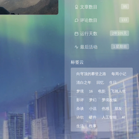
文章数目
95
评论数目
133
运行天数
2年105天
最后活动
1 星期前
标签云
向穹顶的攀登之路
每周小记
清白之年
回忆
生日
梦境
16
电影
飞驰人生
影评
梦幻
梦境改编
杂谈
小说
伤感
朋友
诗歌
硬件
人工智能
AI
生活
往事