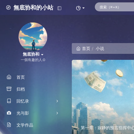
無底协和的小站
首页
小说
無底协和
一個有趣的人:D
首页
归档
回忆录
光与影
我的故事
文学作品
朋友们
摄影图册