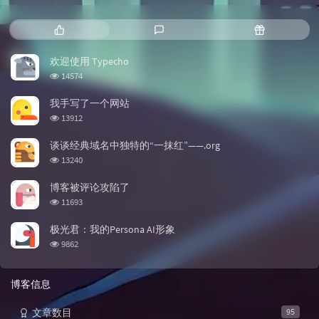
热门文章
最新评论
随机文章
欢迎使用 Typecho
浏览次数:
14574
我手写了一个网站
浏览次数:
13912
谈谈经典域名中独特的“一抹红”——.org
浏览次数:
13240
博客被评论攻陷了
浏览次数:
11693
极光君：我的Persona AI形象
浏览次数:
9862
博客信息
文章数目
95