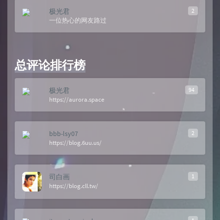
极光君
2
一位热心的网友路过
总评论排行榜
极光君
94
https://aurora.space
bbb-lsy07
2
https://blog.6uu.us/
司白画
1
https://blog.cll.tw/