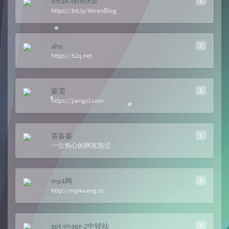
itman-terminal
1
https://bit.ly/itmanBlog
ahu
1
https://52q.net
蒙需
1
https://jiangcl.com
茶备案
1
一位热心的网友路过
mp4网
1
http://mp4wang.cc
gpt-image-2中转站
1