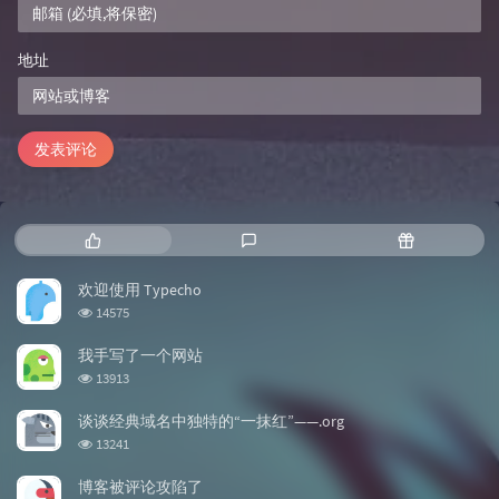
地址
发表评论
热门文章
最新评论
随机文章
欢迎使用 Typecho
浏览次数:
14575
我手写了一个网站
浏览次数:
13913
谈谈经典域名中独特的“一抹红”——.org
浏览次数:
13241
博客被评论攻陷了