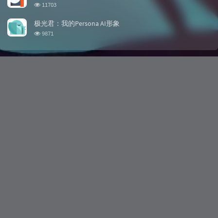
浏览次数:
11703
极光君：我的Persona AI形象
浏览次数:
9871
博客信息
文章数目
95
评论数目
133
运行天数
2年106天
最后活动
1 星期前
文章标签
生活