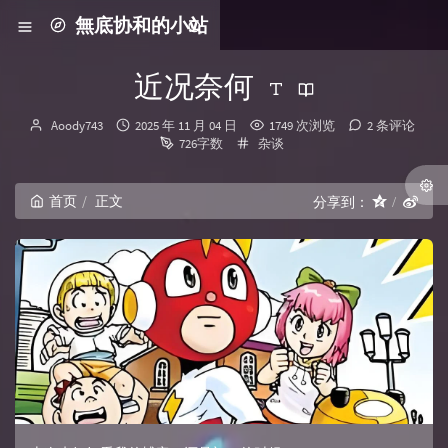
無底协和的小站
近况奈何
博主：
发布时间：
Aoody743
2025 年 11 月 04 日
1749 次浏览
2 条评论
分类：
726字数
杂谈
首页
正文
分享到：