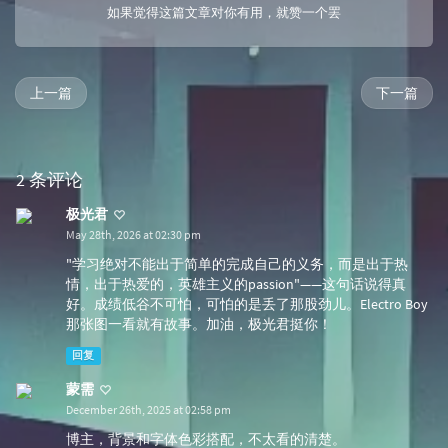
如果觉得这篇文章对你有用，就赞一个罢
上一篇
下一篇
2 条评论
极光君
May 28th, 2026 at 02:30 pm
"学习绝对不能出于简单的完成自己的义务，而是出于热
情，出于热爱的，英雄主义的passion"——这句话说得真
好。成绩低谷不可怕，可怕的是丢了那股劲儿。Electro Boy
那张图一看就有故事。加油，极光君挺你！
回复
蒙需
December 26th, 2025 at 02:58 pm
博主，背景和字体色彩搭配，不太看的清楚。