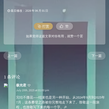
最后修改：2026 年 06 月 01 日
打赏
赞
如果觉得这篇文章对你有用，就赞一个罢
上一篇
下一篇
1 条评论
极光君
July 20th, 2025 at 01:00 pm
完结不撒花——结束也是另一种开始。从2024年9月到2025年
7月，这条攀登之路被你完整地走下来了。致敬这一段旅
程，也致敬写下来的每一个字。🎉