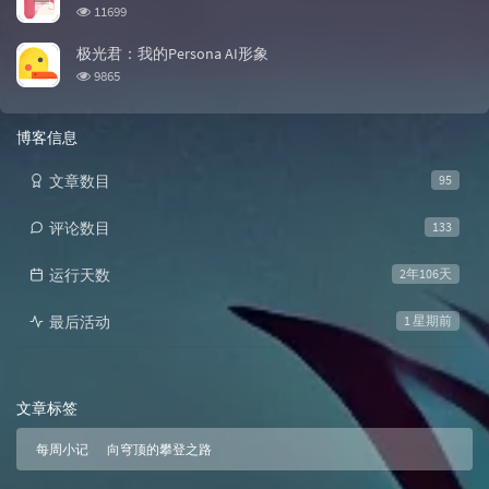
浏览次数:
11699
极光君：我的Persona AI形象
浏览次数:
9865
博客信息
文章数目
95
评论数目
133
运行天数
2年106天
最后活动
1 星期前
文章标签
每周小记
向穹顶的攀登之路