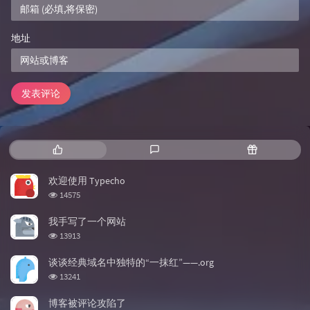
地址
发表评论
热门文章
最新评论
随机文章
欢迎使用 Typecho
浏览次数:
14575
我手写了一个网站
浏览次数:
13913
谈谈经典域名中独特的“一抹红”——.org
浏览次数:
13241
博客被评论攻陷了