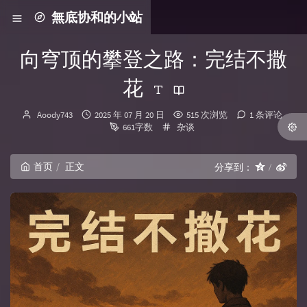
無底协和的小站
向穹顶的攀登之路：完结不撒
花
博主：
发布时间：
Aoody743
2025 年 07 月 20 日
515 次浏览
1 条评论
分类：
661字数
杂谈
首页
正文
分享到：