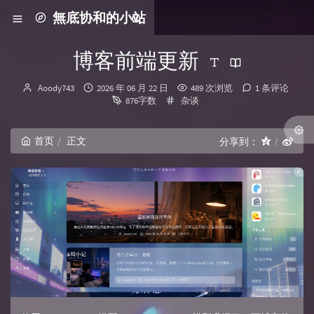
無底协和的小站
博客前端更新
博主：
发布时间：
Aoody743
2026 年 06 月 22 日
489 次浏览
1 条评论
分类：
876字数
杂谈
首页
正文
分享到：