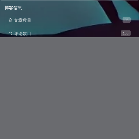
浏览次数:
13241
博客被评论攻陷了
浏览次数:
11698
极光君：我的Persona AI形象
浏览次数:
9865
博客信息
文章数目
95
评论数目
133
运行天数
2年105天
最后活动
1 星期前
文章标签