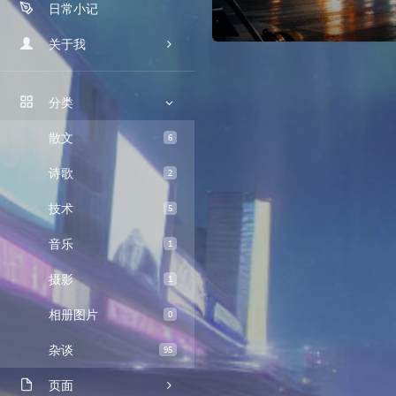
日常小记
朝花夕拾
摄影历程
关于我
我的故事
分类
时光机
散文
6
留言板
诗歌
2
关于本站
技术
5
音乐
1
摄影
1
相册图片
0
杂谈
95
页面