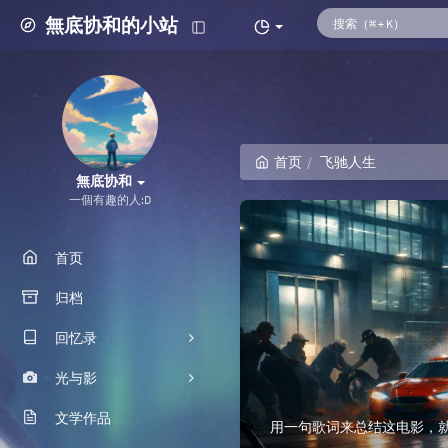
無底协和的小站
首页
飞驰人生
無底协和
一個有趣的人:D
首页
归档
回忆录
光与影
我的故事
文学作品
朋友们
摄影图册