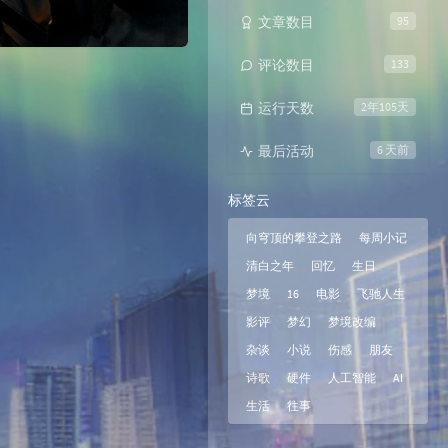
文章数目
95
评论数目
133
运行天数
2年105天
最后活动
6 天前
标签云
向穹顶的攀登之路
每周小记
清白之年
回忆
生日
梦境
16
电影
飞驰人生
影评
梦幻
梦境改编
杂谈
小说
伤感
朋友
诗歌
硬件
人工智能
AI
生活
往事