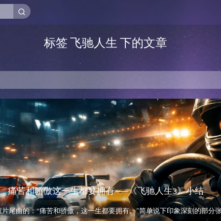
标签 飞驰人生 下的文章
痛苦和骄傲这一生都要拥有——《飞驰人生3》小结