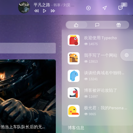
平凡之路
新
- 韩寒 / 刘昊然 / 刘浩存 / 沈腾 / 乔杉 / 周奇 / 冯绍峰 / 张本煜 / 尤长靖 / 棱镜乐队 / 昨夜派对（L.N Party） / 房东的猫
1
白马少年 (烟嗓版)
洪钰
热门文章
最新评论
随机文
2
We're On Our Way
Radical Face
3
平凡之路
欢迎使用 Typecho
韩寒 / 刘昊然 / 刘浩存 / 沈腾 / 乔杉 / 周奇
4
All I Need
Michael Schulte
浏览次数:
14575
/ 冯绍峰 / 张本煜 / 尤长靖 / 棱镜乐队 / 昨
5
I Lived
Koolulam
我手写了一个网站
夜派对（L.N Party） / 房东的猫
浏览次数:
6
A Dog's Purpose
Rachel Portman
13913
7
银河列车
深海呼吸
谈谈经典域名中独特的“一抹红”——.org
浏览次数:
13241
博客被评论攻陷了
浏览次数:
11697
极光君：我的Persona AI形象
浏览次数:
9865
用一句歌词来总结这电影，就片尾曲的：“痛苦和骄傲，这一生都要拥有。”简单说下印象深刻的部分张弛当上车队队长后的无奈张弛在成为车队队长之后，应该是和叶经理有...
博客信息