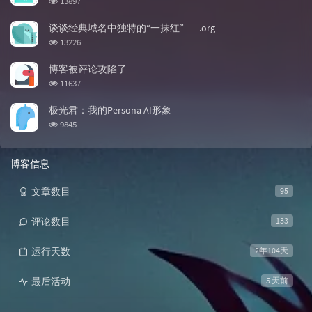
13897
谈谈经典域名中独特的“一抹红”——.org
浏览次数:
13226
博客被评论攻陷了
浏览次数:
11637
极光君：我的Persona AI形象
浏览次数:
9845
博客信息
文章数目
95
评论数目
133
运行天数
2年104天
最后活动
5 天前