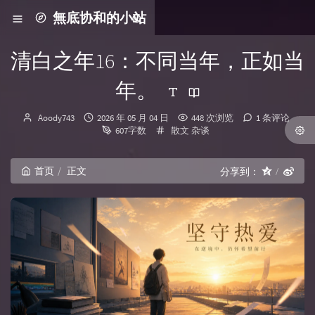
無底协和的小站
清白之年16：不同当年，正如当
年。
博主：
发布时间：
Aoody743
2026 年 05 月 04 日
448 次浏览
1 条评论
分类：
607字数
散文
杂谈
首页
正文
分享到：