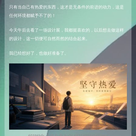
只有当自己有热爱的东西，这才是无条件的前进的动力，这是
任何环境都赋予不了的！
今天午后去看了一场设计展，我都挺喜欢的，以后想去做这样
的设计，这一切便可自然而然的结合起来。
我已经想好了，也做好准备了。
60386bfc-ab5f-4c4b-ba9c-6621d894c1d5.png