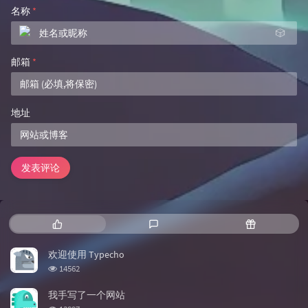
名称
*
🎲
邮箱
*
地址
发表评论
热门文章
最新评论
随机文章
欢迎使用 Typecho
浏览次数:
14562
我手写了一个网站
浏览次数: