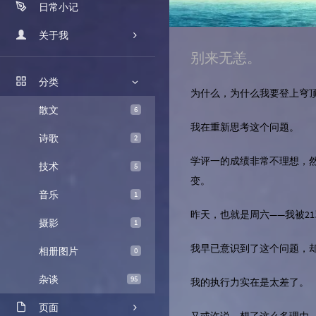
日常小记
朝花夕拾
摄影历程
关于我
别来无恙。
我的故事
分类
时光机
为什么，为什么我要登上穹
散文
6
留言板
我在重新思考这个问题。
诗歌
2
关于本站
学评一的成绩非常不理想，
技术
5
变。
音乐
1
昨天，也就是周六——我被2
摄影
1
我早已意识到了这个问题，
相册图片
0
杂谈
95
我的执行力实在是太差了。
页面