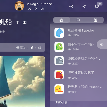
A Dog's Purpose
新
- Rachel Portman
1
白马少年 (烟嗓版)
洪钰
帆船
热门文章
最新评论
随机文
2
We're On Our Way
Radical Face
3
平凡之路
欢迎使用 Typecho
分类：
杂谈
韩寒 / 刘昊然 / 刘浩存 / 沈腾 / 乔杉 / 周奇
4
All I Need
Michael Schulte
浏览次数:
14560
/ 冯绍峰 / 张本煜 / 尤长靖 / 棱镜乐队 / 昨
5
I Lived
Koolulam
我手写了一个网站
夜派对（L.N Party） / 房东的猫
分享到：
浏览次数:
6
A Dog's Purpose
Rachel Portman
13896
7
银河列车
深海呼吸
谈谈经典域名中独特的“一抹红”——.org
浏览次数:
13223
博客被评论攻陷了
浏览次数:
11627
极光君：我的Persona AI形象
浏览次数:
9844
博客信息