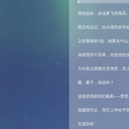
我也如此，必须要飞得很高
我没有忘记，自从我四岁开
之前暑假听1说，他要去中
虽然我并不羡慕，但是他的
方向暂且跟随天意便罢，登
嗯，要不，就这样？
这就是我的回忆帆船——梦想
但愿我可以，用尽上帝给予
无底协和