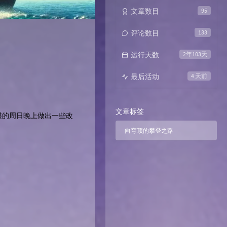
文章数目
95
评论数目
133
运行天数
2年103天
最后活动
4 天前
文章标签
堪的周日晚上做出一些改
向穹顶的攀登之路