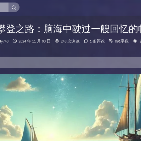
攀登之路：脑海中驶过一艘回忆的
：
发布时间：
dy743
2024 年 11 月 03 日
243 次浏览
1 条评论
891字数