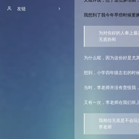
又或许说，想了这么多理由
时光机
友链
我想到了我今年早些时候更
归档
Robin
为对你好的人奉上最
友链
Kirkier
无底协和
留言板
bddjr
为什么呢，因为这份好是尤
摄影图册
紫云PE_CD
关于本站
bbb-lsy07
想到，小学四年级左右的时
当时，李老师并没有责怪我
又有一次，李老师在我们班
我相信无底是不会玩
李老师