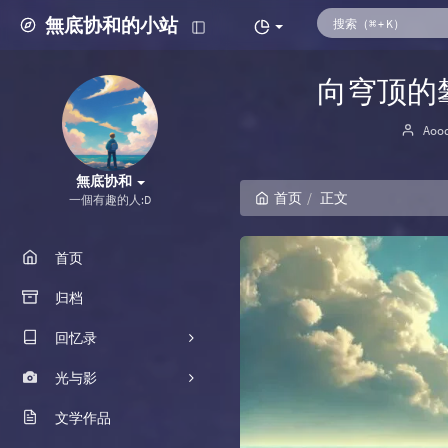
無底协和的小站
向穹顶的
博主
Aoo
無底协和
首页
正文
一個有趣的人:D
首页
归档
回忆录
光与影
我的故事
文学作品
朋友们
摄影图册