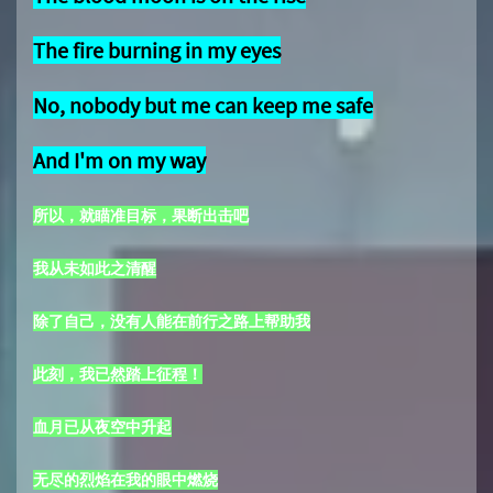
The fire burning in my eyes
No, nobody but me can keep me safe
And I'm on my way
所以，就瞄准目标，果断出击吧
我从未如此之清醒
除了自己，没有人能在前行之路上帮助我
此刻，我已然踏上征程！
血月已从夜空中升起
无尽的烈焰在我的眼中燃烧