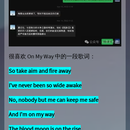
很喜欢 On My Way 中的一段歌词：
So take aim and fire away
I've never been so wide awake
No, nobody but me can keep me safe
And I'm on my way
The blood moon is on the rise