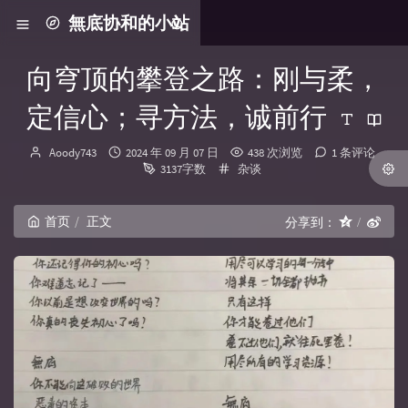
無底协和的小站
向穹顶的攀登之路：刚与柔，
定信心；寻方法，诚前行
博主：
发布时间：
Aoody743
2024 年 09 月 07 日
438 次浏览
1 条评论
分类：
3137字数
杂谈
首页
正文
分享到：