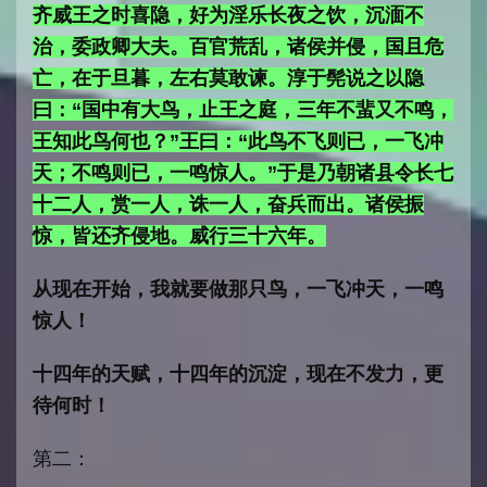
齐威王之时喜隐，好为淫乐长夜之饮，沉湎不
治，委政卿大夫。百官荒乱，诸侯并侵，国且危
亡，在于旦暮，左右莫敢谏。淳于髡说之以隐
曰：“国中有大鸟，止王之庭，三年不蜚又不鸣，
王知此鸟何也？”王曰：“此鸟不飞则已，一飞冲
天；不鸣则已，一鸣惊人。”于是乃朝诸县令长七
十二人，赏一人，诛一人，奋兵而出。诸侯振
惊，皆还齐侵地。威行三十六年。
从现在开始，我就要做那只鸟，一飞冲天，一鸣
惊人！
十四年的天赋，十四年的沉淀，现在不发力，更
待何时！
第
二：