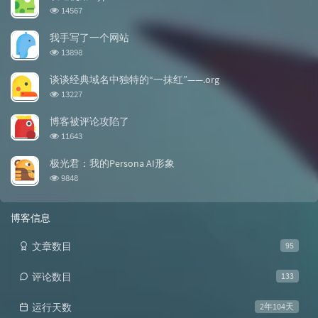
浏览次数:
14567
我手写了一个网站
浏览次数:
13898
谈谈经典域名中独特的“一抹红”——.org
浏览次数:
13227
博客被评论攻陷了
浏览次数:
11643
极光君：我的Persona AI形象
浏览次数:
9848
博客信息
文章数目
95
评论数目
133
运行天数
2年104天