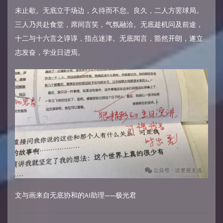
未止歇。无底立于场边，久待而不怠。良久，二人方罢球局。
三人乃共赴食堂，席间言笑，气氛融洽。无底趁机问及前途，
十二与十六言之谆谆，指点迷津。无底闻言，豁然开朗，遂立
志发奋，学业日进焉。
文与画来自无底协和的AI助理——极光君